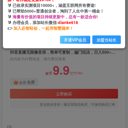
抖音直播无限撸音浪，简单可复制，偏门玩法，日
🔰 已收录实测项目10000+，涵盖互联网所有赛道!
入500+【视频教程】
🔰 已帮助5000+普通创业者，淘到了人生中第一桶金！
🔰
海量有价值的项目持续更新中，总有一款适合你!
网创电课网
🔰 办理会员，添加站长微信:
dianke618
关注
私信
2年前发布
👉
加入必智轻创，一起用智慧搞米！
1892
58
开通VIP会员
加盟当站长
付费阅读
抖音直播无限撸音浪，简单可复制，偏门玩法，日入500+【视频教程】
此内容为付费阅读，请付费后查看
9.9
99
金币
金币
免费
会员
立即购买
您当前未登录！建议登陆后购买，可保存购买订单