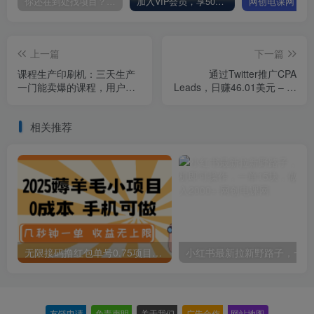
你还在到处找项目？还在当韭菜？我却靠卖项目一个月赚5万，曾经我也和你一样懵懂。
加入VIP会员，享50%的推广提成，免费学习多种网上创业课程，菜鸟秒变大神！
上一篇
下一篇
课程生产印刷机：三天生产
通过Twitter推广CPA
一门能卖爆的课程，用户看
Leads，日赚46.01美元 – 免
完就想买
费的CPA联盟推广模式
相关推荐
无限接码撸红包单号0.75项目无偿分享给你【揭秘】
小红
友链申请
-
免责声明
-
关于我们
-
广告合作
-
网站地图