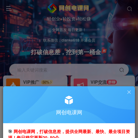
轻创业+轻投资+轻松赚
全网首发 每日更新！
联系微信：dianke618 开通会员
打破信息差，挖到第一桶金
输入关键词搜索
VIP推广
VIP交流
50%
群聊
会员专属推广链接
研究探讨更多创业项目路子。
招募站长
办理会员
推荐
GO
网创电课网
搭建同款网站，自己当老板
V：
dianke618
首页
创业课程
会员免费
正文
🎯
网创电课网，打破信息差，提供全网最新、最快、最全项目资
源！每日稳定更新20~50个