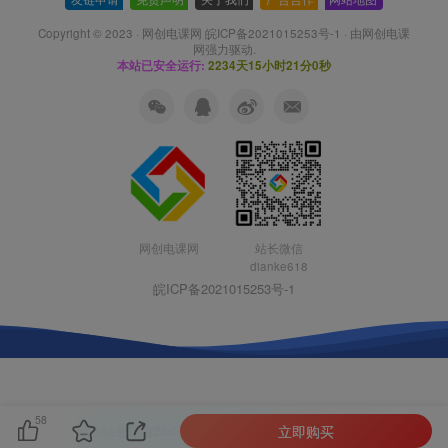
Copyright © 2023 ·
网创电课网 皖ICP备2021015253号-1
· 由
网创电课
网
强力驱动.
本站已安全运行:
2234天15小时21分0秒
网创电课网
站长微信
dianke618
皖ICP备2021015253号-1
58
立即购买
本站主题由Zibll子比主题强力驱动
联系作者