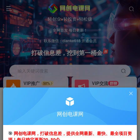
轻创业+轻投资+轻松赚
全网首发 每日更新！
联系微信：dianke618 开通会员
打破信息差，挖到第一桶金
输入关键词搜索
VIP推广
VIP交流
50%
群聊
会员专属推广链接
研究探讨更多创业项目路子。
招募站长
办理会员
推荐
GO
网创电课网
搭建同款网站，自己当老板
V：
dianke618
首页
创业课程
会员免费
正文
🎯
网创电课网，打破信息差，提供全网最新、最快、最全项目资
源！每日稳定更新20~50个