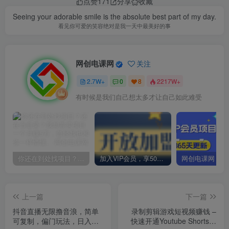
点赞
171
分享
收藏
Seeing your adorable smile is the absolute best part of my day.
看见你可爱的笑容绝对是我一天中最美好的事
网创电课网
关注
2.7W+
0
8
2217W+
有时候是我们自己想太多才让自己如此难受
你还在到处找项目？还在当韭菜？我却靠卖项目一个月赚5万，曾经我也和你一样懵懂。
加入VIP会员，享50%的推广提成，免费学习多种网上创业课程，菜鸟秒变大神！
上一篇
下一篇
抖音直播无限撸音浪，简单
录制剪辑游戏短视频赚钱 –
可复制，偏门玩法，日入
快速开通Youtube Shorts广