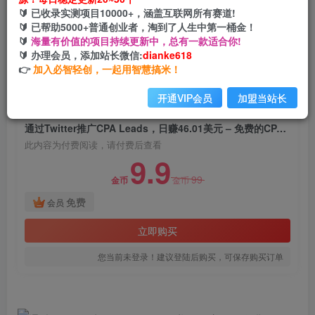
通过Twitter推广CPA Leads，日赚46.01美元 – 免
🔰 已收录实测项目10000+，涵盖互联网所有赛道!
费的CPA联盟推广模式
🔰 已帮助5000+普通创业者，淘到了人生中第一桶金！
🔰
海量有价值的项目持续更新中，总有一款适合你!
网创电课网
🔰 办理会员，添加站长微信:
dianke618
关注
私信
2年前发布
👉
加入必智轻创，一起用智慧搞米！
1279
171
开通VIP会员
加盟当站长
付费阅读
通过Twitter推广CPA Leads，日赚46.01美元 – 免费的CPA联盟推广模式
此内容为付费阅读，请付费后查看
9.9
99
金币
金币
免费
会员
立即购买
您当前未登录！建议登陆后购买，可保存购买订单