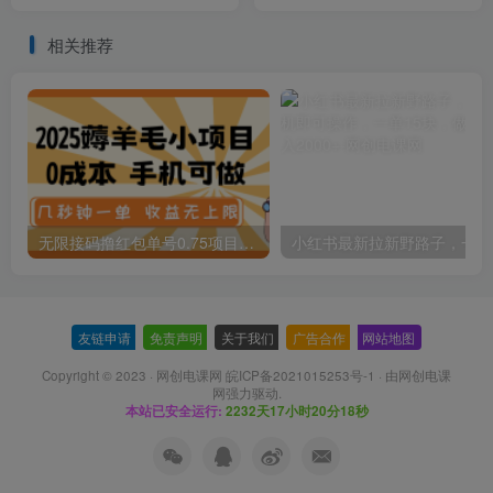
500+【视频教程】
告获利
相关推荐
无限接码撸红包单号0.75项目无偿分享给你【揭秘】
小红
友链申请
-
免责声明
-
关于我们
-
广告合作
-
网站地图
Copyright © 2023 ·
网创电课网 皖ICP备2021015253号-1
· 由
网创电课
网
强力驱动.
本站已安全运行:
2232天17小时20分19秒